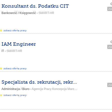
C
Konsultant ds. Podatku CIT
za
Bankowość / Księgowość -
SMART-HR
zobacz ofertę pracy
C
IAM Engineer
za
IT -
SMART-HR
zobacz ofertę pracy
Specjalista ds. rekrutacji, rekruter
za
Administracja / Biuro -
Agencja Pracy Koncepcja Marzena Biłas...
zobacz ofertę pracy