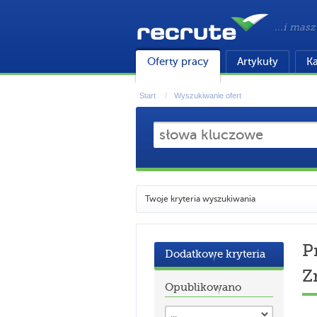
...i masz
Oferty pracy
Artykuły
Ka
Start
Wyszukiwanie ofert
Twoje kryteria wyszukiwania
P
Dodatkowe kryteria
Z
Opublikowano