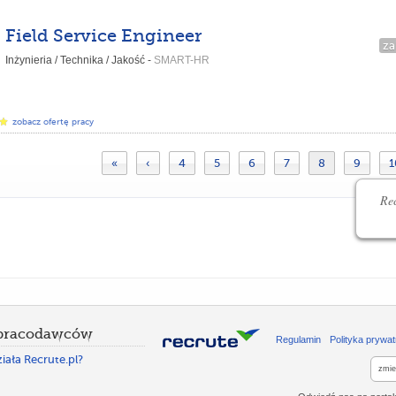
Field Service Engineer
za
Inżynieria / Technika / Jakość -
SMART-HR
zobacz ofertę pracy
«
‹
4
5
6
7
8
9
1
Rec
 pracodawców
Regulamin
Polityka prywat
iała Recrute.pl?
zmie