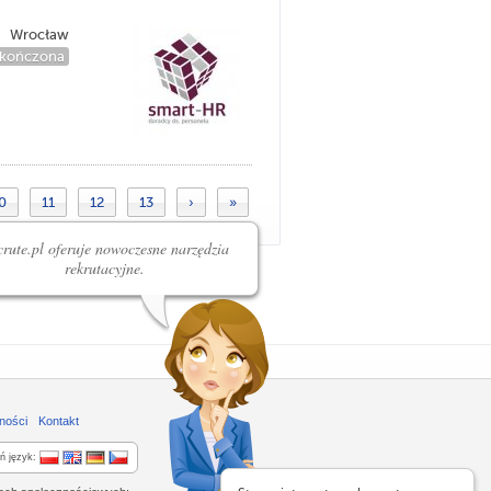
Wrocław
kończona
0
11
12
13
›
»
rute.pl oferuje nowoczesne narzędzia
rekrutacyjne.
ności
Kontakt
ń język: