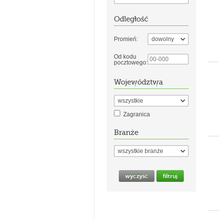
Odległość
Promień:
Od kodu
pocztowego:
Województwa
Zagranica
Branże