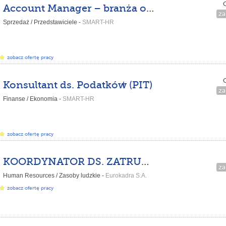
C
Account Manager – branża opakowań
za
Sprzedaż / Przedstawiciele -
SMART-HR
zobacz ofertę pracy
C
Konsultant ds. Podatków (PIT)
za
Finanse / Ekonomia -
SMART-HR
zobacz ofertę pracy
KOORDYNATOR DS. ZATRUDNIENIA Z J.KOREAŃSKIM ORAZ UKRAIŃSKIM
za
Human Resources / Zasoby ludzkie -
Eurokadra S.A.
zobacz ofertę pracy