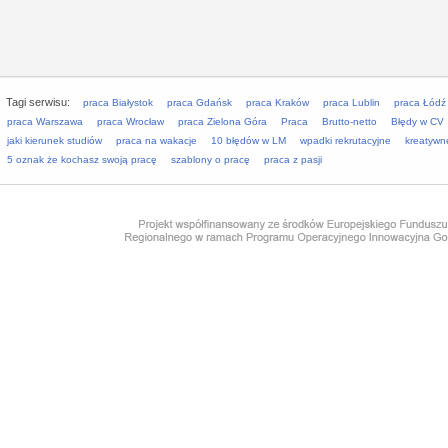
Tagi serwisu:
praca Białystok
praca Gdańsk
praca Kraków
praca Lublin
praca Łódź
praca Warszawa
praca Wrocław
praca Zielona Góra
Praca
Brutto-netto
Błędy w CV
jaki kierunek studiów
praca na wakacje
10 błędów w LM
wpadki rekrutacyjne
kreatywn
5 oznak że kochasz swoją pracę
szablony o pracę
praca z pasji