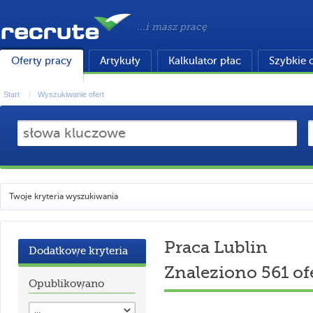
...i masz pracę
Oferty pracy
Artykuły
Kalkulator płac
Szybkie 
Start
Wyszukiwanie ofert
Twoje kryteria wyszukiwania
Praca Lublin
Dodatkowe kryteria
Znaleziono 561 of
Opublikowano