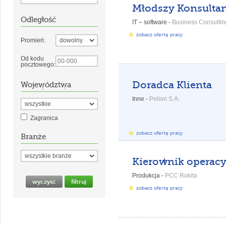
Odległość
IT – software -
Business Consulting
zobacz ofertę pracy
Promień:
Od kodu
pocztowego:
Doradca Klienta
Województwa
Inne -
Pelion S.A.
Zagranica
zobacz ofertę pracy
Branże
Produkcja -
PCC Rokita
zobacz ofertę pracy